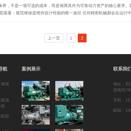
保养，不是一项可选的成本，而是保障其作为可靠动力资产的核心要求。
术层面看：规范维保是维持设计性能的唯一途径 任何精密机械都会在运行
系统工作基础上。规范维保的核心作用在于： 补偿磨损，恢复性能： 定
清除系统内累积的杂质，保持燃油、机油、空气的清洁。这是一个主动的“
系统的精密结合。规范维保通过系统性的检查、调整（如气门间隙），确
上一页
1
2
率下降、排放恶化等连锁反应。 实现预测性维护： 规范的维保不仅是“操
故障后维修”转变为“故障前预防”，实现运行状态的可知、可控。 二、
视的，其本质是回报率极高的“投资”。 避免灾难性维修费用： 一次因机油
几次总值数千元的定期保养。这是典型的“小投入避免大损失”。 降低运
导航
案例展示
联系我
增加，长期积累的油费远超保养成本。 减少停机损失： 非计划停机对于
其创造的间接经济效益难以估量。 保全资产残值： 一台拥有完整、规范
升旭简
地址：四
记录是设备好的“简历”，直接提升了资产退出时的变现能力。 三、从安
道南段78
压电的特殊设备，安全责任重于泰山。 预防安全事故： 规范维保会系统
斯柴油
手机：151
事故。 履行合规义务： 对于商业或工业应用，保持应急发电机组处于良
出租
检查的证明。 规避责任风险： 若因缺乏保养导致机组在关键时刻（如医
邮箱：168
和赔偿责任。 结论： 为帕金斯机组进行规范维保，是基于深刻技术逻辑
斯机组
的、系统性的资产健康管理。规范维保，本质是与设备建立一种良性的“对
持续、可靠、经济的输出。 这不仅是保护机器，更是保护您的投资、您的