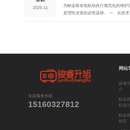
为帕金斯发电机组执行规范化的维护
2025-11
是理性决策的必然选择。 一、从技
性能建立在精密的公差配合和优化的
而失效的润滑保护膜；更换滤清器，是
进气、燃油、润滑、冷却、控制五大
养会打破这种平衡，导致油耗增加、功
油样，可以预测零部件剩余寿命，从“
的战略投资 将维保视为“支出”是短
达数万元，而避免此次事故所需的仅是
网站
滤堵塞、喷油器雾化不良导致的油耗
过预防故障，保障了生产的连续性，
骏睿
高于缺乏保养的同龄机。规范的维保
介
节 发电机组是涉及燃油、高温、高
全国服务热线
帕金
紧固度，有效预防火灾、触电等恶性
15160327812
机组
规范维保是履行法定责任、通过相关
失，设备管理者可能面临严重的法律
帕金
租赁
它并非被动地执行手册要求，而是主动
内的投入，换取其在整个生命周期内