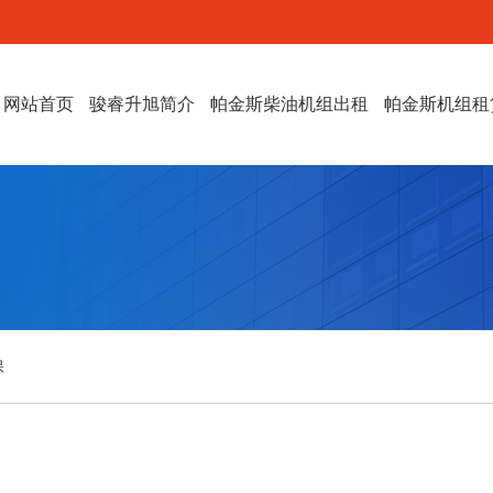
网站首页
骏睿升旭简介
帕金斯柴油机组出租
帕金斯机组租
保