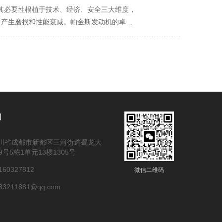
其必要性根植于技术、经济、安全三大维度，
中产生磨损和性能衰减。帕金斯发动机的卓越
期更换机油，是为运动部件补充因磨损和消耗
性能恢复”过程。 维持系统平衡： 发动机是
保各子系统始终在佳参数下协同工作。缺乏保
作”，更是“监测”。通过记录运行数据、分析
从经济层面看：规范维保是实现总拥有成本低化
过期导致的“拉瓦、抱轴”事故，维修费用可能高
行成本： 保养良好的机组燃油经济性佳。因空
们
依赖电力的业务而言，损失巨大。规范维保通
维保记录的帕金斯机组，在二手市场的价值远
川省成都市新都区三河街道蜀龙大
全与责任层面看：规范维保是风险管理的核心环
9号5栋1单元13楼1305号
性地检查燃油管路密封性、电气线路绝缘、接头
60327812
好状态是消防、安全生产等相关法规的要求。
微信二维码
院抢救、数据中心运行）失效，并造成重大损
3211881@qq.com
、长远经济考量和严肃安全责任的必然要求。
话”和“互动”，通过持续的、小额的、计划
业务乃至您的安全。