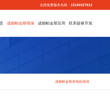
全国免费服务热线：
15160327812
赁
成都帕金斯维保
成都帕金斯应用
联系骏睿升旭
成都帕金斯发电机维保