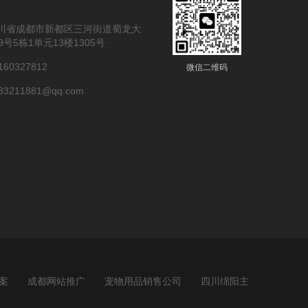
川省成都市新都区三河街道蜀龙大
9号5栋1单元13楼1305号
60327812
微信二维码
3211881@qq.com
案
成都网站推广
宠物用品销售公司
四川绵阳主