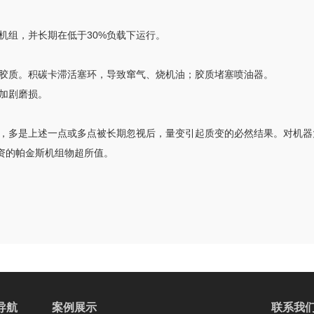
大机组，并长期在低于30%负载下运行。
胶质。积碳卡滞活塞环，导致窜气、烧机油；胶质堵塞喷油器。
加剧磨损。
生的，多是上述一点或多点被长期忽视后，量变引起质变的必然结果。对机
资的帕金斯机组物超所值。
导航
案例展示
联系我