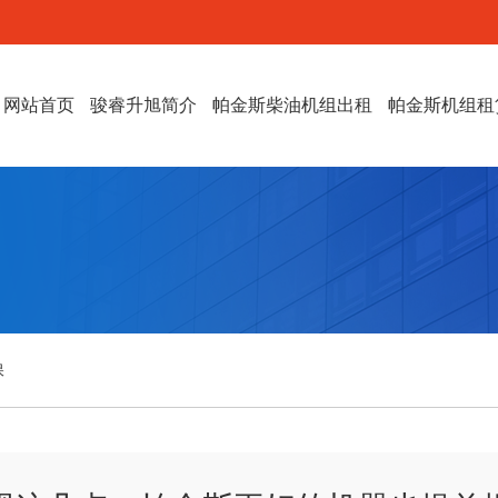
网站首页
骏睿升旭简介
帕金斯柴油机组出租
帕金斯机组租
保