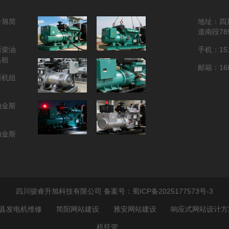
升旭简
地址：四
道南段78
斯柴油
手机：151
出租
邮箱：168
斯机组
帕金斯
帕金斯
四川骏睿升旭科技有限公司 备案号：
蜀ICP备2025177573号-3
县发电机维修
简阳网站建设
雅安网站建设
响应式网站设计方
机托管