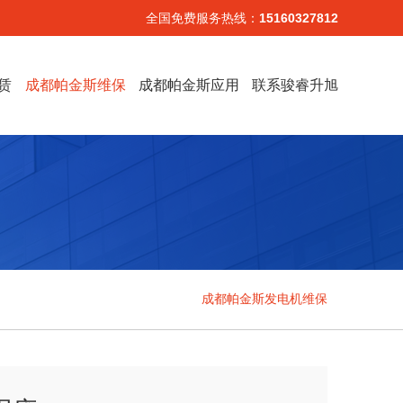
全国免费服务热线：
15160327812
赁
成都帕金斯维保
成都帕金斯应用
联系骏睿升旭
成都帕金斯发电机维保