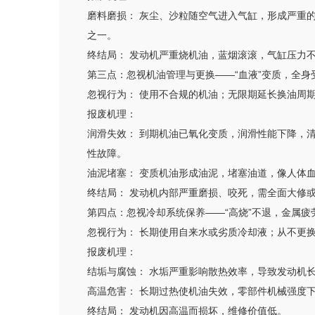
磨料磨损： 灰尘、沙粒随空气进入气缸，形成严重
之一。
终结局： 发动机严重烧机油，蓝烟滚滚，气缸压力
第三点：忽视机油管理与更换——“血液”变质，全身
忽视行为： 使用不合规的机油；无限期延长换油周
报废机理：
润滑失效： 到期机油已氧化变质，润滑性能下降，清
性故障。
油泥堵塞： 变质机油形成油泥，堵塞油道，像人体
终结局： 发动机内部严重磨损、咬死，需全面大修
第四点：忽视冷却系统保养——“高烧”不退，金属疲
忽视行为： 长期使用自来水或劣质冷却液；从不更
报废机理：
结垢与腐蚀： 水垢严重影响散热效率，导致发动机
高温危害： 长期过热使机油失效，零部件机械强度
终结局： 发动机因高温而损坏，维修价值低。