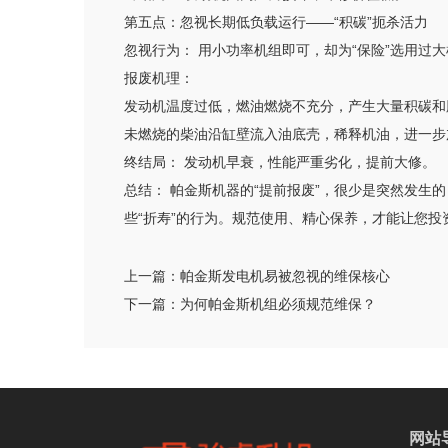
第五点：忽视长期低负载运行——“积碳”扼杀活力
忽视行为： 用小功率机组即可，却为“保险”选用过
报废机理：
发动机温度过低，燃油燃烧不充分，产生大量积碳和
未燃烧的柴油沿缸壁流入油底壳，稀释机油，进一步
终结局： 发动机早衰，性能严重劣化，提前大修。
总结： 帕金斯机器的“提前报废”，很少是突然发
些“折寿”的行为。规范使用、精心保养，才能让您投
上一篇：
帕金斯发电机易被忽视的维保核心
下一篇：
为何帕金斯机组必须规范维保？
网站