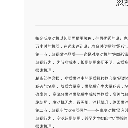
忽
帕金斯发动机以其坚固耐用著称，但再优秀的设计也
万小时的机器，在远未达到设计寿命时便提前“退役”
第一点：忽视燃油品质——这是对发动机的“内部投毒
忽视行为： 为节省成本，长期使用来历不明、杂质
报废机理：
精密部件磨损： 劣质燃油中的硬质颗粒物会像“研
积碳与堵塞： 胶质含量高，燃烧后产生大量积碳，
硫腐蚀： 高硫分燃油燃烧后生成酸性物质，腐蚀气
终结局： 发动机无力、冒黑烟、油耗飙升，终因燃
第二点：忽视空气滤清器保养——任由发动机“吸入沙
忽视行为： 空滤超期使用，甚至为“增加进气”而拆
报废机理：