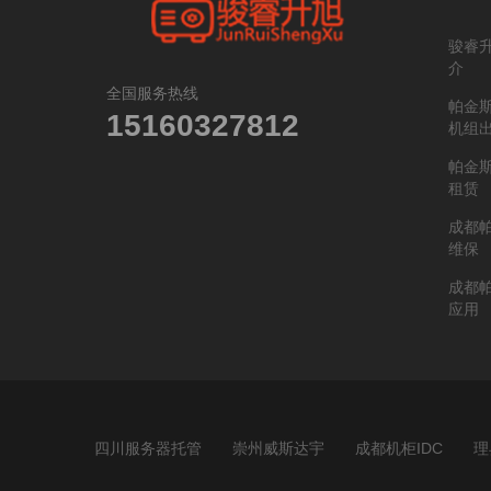
骏睿
介
全国服务热线
帕金
15160327812
机组
帕金
租赁
成都
维保
成都
应用
四川服务器托管
崇州威斯达宇
成都机柜IDC
理