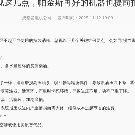
视这几点，帕金斯再好的机器也提前
成都发电机公司 发布时间：2025-11-12 10:09
经不起不当使用的持续消耗。忽视以下几个关键维保要点，会如同“慢性毒
。
”
多、含水量超标的劣质柴油。
磨剂”一样，迅速磨损高压油泵、喷油器等精密偶件，导致喷油压力下降、雾
堵塞喷油器、活塞环，严重时卡死环槽，导致缸压不足，功率严重下降。
缸套、活塞环，加剧磨损。
油系统报废或缸内严重磨损而需大修，维修成本远超节省的油费。
尘”
除空滤或使用劣质替代品。