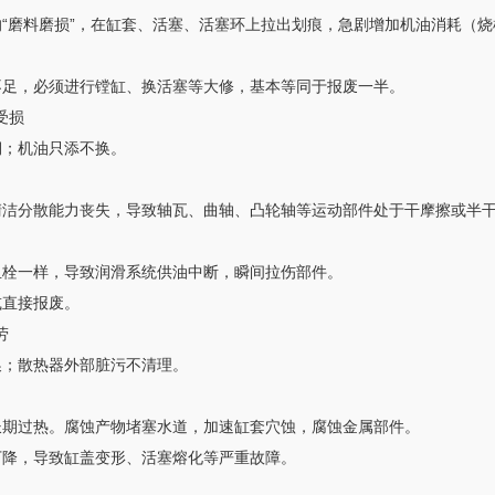
的“磨料磨损”，在缸套、活塞、活塞环上拉出划痕，急剧增加机油消耗（
不足，必须进行镗缸、换活塞等大修，基本等同于报废一半。
受损
期；机油只添不换。
洁分散能力丧失，导致轴瓦、曲轴、凸轮轴等运动部件处于干摩擦或半干摩
血栓一样，导致润滑系统供油中断，瞬间拉伤部件。
或直接报废。
劳
换；散热器外部脏污不清理。
长期过热。腐蚀产物堵塞水道，加速缸套穴蚀，腐蚀金属部件。
下降，导致缸盖变形、活塞熔化等严重故障。