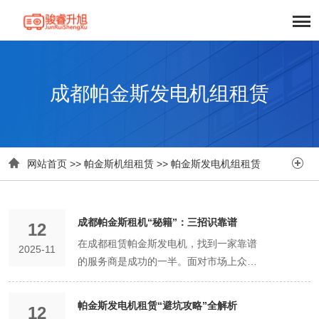
成都帕金斯发电机组租赁


网站首页
>>
帕金斯机组租赁
>>
帕金斯发电机组租赁
成都帕金斯租机“秘籍”：三招识靠谱
12
在成都租赁帕金斯发电机，找到一家靠谱
2025-11
的服务商是成功的一半。面对市场上众多
的选择，如何快速准确地识别出真正专业
的合作伙伴？以下“三招”秘籍，将助您拨
帕金斯发电机租赁“避坑攻略”全解析
12
开迷雾，直击核心。 第一招：察其言，观