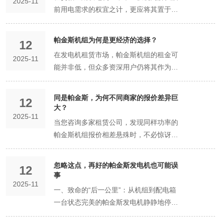
注意事项。他们心情愉悦，往往愿意分享
2025-11
响应时间（例如：7x24小时热线，4小时
力保障是否坚实可靠。 一、什么是“服务
则需清洁或更换空滤。如无指示器，可视
在运行状态下，再次检查各接口有无泄
□ 是 □ 否 [ ] 非人为故障处理： 租赁期
装费： 将机组从租赁公司仓库运至您工地
公司，这类公司更注重长期信誉。 寻找口
常识六：并机运行的“前提条件” 并非简单
前用电需求的权宜之计，更应将其置于企
正规租赁公司提供的专业安装服务和符合
很多说明书上没有的实用技巧，比如在当
内到场）？ [ ] 是否承诺了“若现场无法修
半径”？ “服务半径”并非一个简单的距离概
情况每周或每200小时清洁一次。 机组运
漏。 [ ] 负载运行调试（核心步骤）： [ ]
间，因机组自身质量或正常损耗导致的故
的费用。距离的远近、路况的复杂性（是
碑佐证： 通过行业朋友或网络平台了解该
拼接： 将多台发电机输出端直接连在一起
业运营的战略层面进行长远考量。一次明
安全标准的设备，为您规避了潜在的法律
地哪个加油站油品好、如何根据声音判断
复，提供备用机组”的条款？ [ ] 租赁期间
念，它是一个综合性的服务能力指标，包
行中检查（每2-4小时一次，或至少每日
在技术人员接上假负载或您的主要用电设
障，维修责任及费用由出租方承担。□ 已
否需要特殊车辆）、以及现场是否需要使
公司的真实服务口碑。 总结： 避坑的关
是灾难性的。必须通过专用的并机柜和并
智的租赁决策，不仅能满足当下需求，更
责任和安全风险。 隐性价值二：管理成本
负载大小等。这些第一手信息极具价值。
的非人为故障维修责任和费用是否明确由
括： 仓库覆盖半径： 租赁商的核心仓库
两次） [ ] 听声音： 发动机运行声音是否
帕金斯机组为何是更经济的选择？
备后，观察机组表现。 [ ] 突加负载测试：
12
明确 [ ] 售后服务响应： 出租方提供7x24
用吊车，都极大影响这项费用。一个距离
键在于“不贪便宜、不嫌麻烦、白纸黑
机控制系统来实现。 核心条件： 需要并
能为未来的发展降本增效、规避风险。
节约价值 节约人力与时间成本： 如果企
价值： 良好的关系能让他们在接线、调试
出租方承担？ [ ] 人员专业性： [ ] 询问前
距离您项目所在地的物理距离。这直接决
平稳、连续？有无异常的敲击、摩擦或放
合上一个大功率负载开关，观察电压和频
在发电机租赁市场，帕金斯机组的租金可
小时技术支持热线：。承诺在接到故障通
遥远且需要大型吊车的工地，此项费用可
字”。对价格异常保持警惕，不厌其烦地沟
机的机组必须是同型号、同功率，且其电
2025-11
一、从“单次交易”到“战略合作” 摒弃“租一
业自行购买发电机，需要配备专门的运维
时更用心，甚至留下他的个人电话，以便
来现场安装接线的人员是否持有电工证。
定了机组送达现场的快时间。 技术人员响
炮声？ [ ] 闻气味： 有无烧焦、过热或泄
率的瞬间波动情况。性能良好的机组，电
能并非低，但众多资深用户仍将其作为首
知后，电话支持分钟内响应，技术人员小
能超过数日租金。 安装与调试费： 包含
通细节、核实设备状况，并将所有口头承
压、频率、相位、相序完全一致。这需要
次算一次”的思维，着眼于与一家顶尖的帕
团队，涉及采购、仓储、保养、维修等大
在出现小问题时能获得快速的指导。 技巧
[ ] 与销售或工程师沟通时，感受其是否专
应半径： 租赁商的技术团队常驻点与您项
漏的油气味？ [ ] 看仪表： 观察控制屏或
压和频率下跌后应能迅速恢复到稳定值。
选。这是因为“经济”一词的含义远超出初
时内抵达现场。□ 已明确 [ ] 备用机组方
专业电工现场接线、切换开关设置、开机
诺转化为具有法律效力的合同条款。如
专业技术人员调试。此项服务需额外收
金斯租赁服务商建立长期、稳定的战略合
量管理工作。租赁模式将这些管理成本全
五：退租时的“完美交接” 退租时，将机组
业、是否能准确理解您的需求。 终决策点
目地的距离，以及他们的机动能力。这决
仪表盘： [ ] 电压： 是否稳定在400V（三
[ ] 稳定运行测试： 在50%-75%的负载下
始租金，它涵盖了整个使用周期内的总拥
案： 若机组故障在小时内无法修复，出租
调试等人工费用。这项服务确保了您的用
此，您便能绕开绝大多数陷阱，顺利完成
费，且需提前规划。 牢牢掌握这六大核心
作关系。这种转变能带来持续的价值： 获
部转移给服务商，您只需按需付费，从而
同是帕金斯，为何不同商家的报价差异巨
彻底清洁干净，加满油，并附上您记录
[ ] 综合评分： 根据以上核查项，为备选服
定了故障发生时，专业帮助抵达现场的速
12
相）左右？ [ ] 频率： 是否稳定在50Hz？
运行10-15分钟。 [ ] 观察电压、频率是否
有成本。从全生命周期成本分析，帕金斯
方承诺提供同等功率的备用机组进行替
电安全，不可或缺。 耗材与油料费： 机
租赁。
常识，您就具备了安全、高效租用帕金斯
大？
得定价优势： 长期合作客户通常能获得更
能将宝贵的人力、时间和管理精力聚焦于
的“健康档案”。 价值： 这个小小的举动会
务商打分。 [ ] 信任直觉： 在资质相当的
度。 配件供应半径： 在需要更换配件
[ ] 机油压力： 是否在正常范围内（通常为
持续稳定。 [ ] 检查水温表、油压表指示是
2025-11
机组往往是更经济的选择。 一、燃油经济
换，替换周期不超过小时。□ 已明确 （此
油、冷却液等通常由租赁方提供，但燃油
发电机的基础，能够有效规避风险，保障
优惠的协议价格和更灵活的付款条件。 提
核心业务。 节约资产闲置与折旧成本：
当您咨询多家租赁公司，发现同样功率的
给租赁公司留下极佳的印象，展现您的专
情况下，选择沟通顺畅、让您感觉踏实、
时，正品配件从仓库或供应商送达现场的
3-5 Bar或40-60 Psi）？ [ ] 冷却液温度：
否在正常绿色区间。 [ ] 再次确认无异常噪
性：持续运行的“省钱利器” 帕金斯发动机
为关键条款！） [ ] 承租方责任： 因承租
（柴油）费用绝大多数情况下由承租方承
自身权益。
升服务优先级： 当出现紧急需求或资源紧
发电机对于多数企业是阶段性需求。购买
帕金斯机组报价相差悬殊时，不必惊讶。
业和诚信。这会极大提升您的客户信誉
值得信赖的合作伙伴。 使用方法： 在接
时效。 对于成都这样的大城市，以及周边
是否在正常范围内（通常为80-95°C）？ [
音和振动。 [ ] 保护功能测试（请求技术人
的核心优势之一是其卓越的燃油效率。它
方人员操作不当（如超载、使用劣质燃
担。需明确初始油量及用尽后的补充责任
张时（如用电高峰季节），作为重要合作
后，大部分时间处于闲置状态，不仅占用
这背后反映的是设备、服务、公司运营模
度，在未来的租赁中获得更优先的响应、
触每一家潜在服务商时，逐项填写此清
复杂的项目分布（如远郊工地、山区项
] 看排烟： 排气颜色应为无色或淡灰色。
员演示）： [ ] 模拟低油压故障（如松开油
采用先进的燃烧室设计和燃油喷射技术，
油、进水）导致的损坏，维修责任及费用
和结算方式（市价或协议价）。 押金：
伙伴，您的需求会得到优先满足。 获取增
资金和场地，还要承担资产贬值的损失。
式等多方面的巨大差异。解读这些差异，
更宽松的条款，甚至更优惠的价格。信
单。完成所有评估后，哪家更靠谱将一目
目），一个强大的服务半径意味着同城化
持续冒黑烟（燃烧不充分）、蓝烟（烧机
压传感器），看低油压报警灯是否亮起，
忽略这点，再好的帕金斯发电机也可能误
使柴油燃烧更充分，在同等输出功率下，
由承租方承担。□ 已明确 四、违约与不可
12
通常为一定金额的款项，租期结束后若无
值服务： 合作伙伴会更主动地为您提供用
租赁实现了“按使用付费”，将固定成本转
是找到“性价比”之王的关键。 一、设备本
誉，是宝贵的隐形资产。 掌握这些资深用
了然。这份清单能迫使您超越“价格”这一
的高效保障。 二、为何“服务半径”如此重
事
油）或白烟（缸垫损坏）均属异常，需记
并是否自动停机。 [ ] 模拟高水温，看高水
耗油量显著低于许多品牌。 算一笔账：
抗力条款 [ ] 出租方违约： 如因出租方原
设备损坏，应全额无息退还。 评估技巧：
电诊断、节能建议、预防性保养提醒等增
2025-11
化为可变成本，资产利用效率大化。 隐性
身的“同与不同” 核心差异点： 机组新旧与
户秘而不宣的技巧，您将在租赁过程中从
单一维度，做出更全面、理性的决策。
要？ 应急响应的生命线： 当停电突然发
录并通知租赁公司。 [ ] 再次检查泄漏：
温报警是否正常。 四、文件签署与存档 [ ]
一、致命的“后一公里”：从机组到配电箱
假设一台100kW的机组，在80%负载下连
因（如设备故障无备机、延迟交付等）导
务必要求租赁方提供一份 “全包价” 或 “费
值服务，从“被动维修”变为“主动健康管
价值三：技术顾问价值 获取免费的专业咨
状况： 一台保养良好、运行小时数短
被动变为主动，不仅能租到好设备，更能
生，或机组在运行中故障，每一分钟的等
在运行状态下，检查各管路接口有无泄
签署《设备交接单》： 在所有检查项目合
一台状态完美的帕金斯发电机静静地停在
续运行。帕金斯机组可能比普通品牌每小
致承租方业务中断，出租方承担的赔偿责
用明细清单” 。如果对方只报一个模糊的
理”。 二、标准化与弹性：为未来布局 设
询： 一家顶尖的帕金斯租赁服务商，其销
的“准新机”与一台濒临大修、油耗极高的
获得超值的服务与尊重。
待都是巨大的损失。如果服务商的仓库和
漏。 机组停机后检查（每日工作结束后）
格后，与对方技术人员共同签署交接单。
工地一角，但它要发挥作用，必须通过电
时省油2-3升。每天运行20小时，即可节
任上限或计算方式为：
日租金，您需要主动追问：“这个价格是否
备标准化： 如果您的业务需要在不同项目