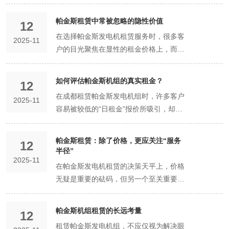
与您需求类似的成功案例。 [ ] 搜索该公司
方。执行这份简单的“必做清单”，能极大
查： [ ] 拔出机油尺，检查机油液位是否
费、专业电工接线费、回收费。□ 是 □ 否
后冒充“九成新”设备出租。这种机组可靠
线”——责任与服务条款 责任边界： 合同
关键条款： 费用全貌： 总价是否清晰包
的设备和精细的保养，并在出现小问题时
网络评价，或通过行业渠道了解其口碑。
提升机组的可靠性，避免因小疏忽导致的
在“满”（Full）刻度附近，机油颜色是否清
[ ] 油料责任： 明确油料由方提供。结算方
性差，油耗高，故障率高。 避坑策略：
必须明确，在正常操作下，机组自身出现
帕金斯租赁中常被忽略的隐性价值
12
含了运输、吊装、安装、调试、接线、回
主动进行预防性维护，从而实现双赢。 技
[ ] （重要）要求提供1-2个过往客户的联
大故障。 每日开机前检查（由现场操作人
亮。 [ ] 检查冷却液膨胀壶液位是否
式为：交付时满油，归还时加满；或按实
要求查看运行记录： 签约前，要求查看意
故障，维修责任和费用由租赁方承担。并
在选择帕金斯发电机租赁服务时，很多客
收等所有费用？油料费如何计算？ 责任边
巧三：建立“设备健康档案” 为租来的机组
系方式以供背对背核实。 设备状况核查 [ ]
2025-11
员执行，约5分钟） [ ] 绕机一周： 检查机
在“MAX”和“MIN”之间，液体是否洁净。 [
际用量、按元/升结算。□ 已明确 [ ] 押
向机组的保养记录和累计运行小时数。 现
应约定故障响应时限（如2小时响应，4小
户的目光聚焦在显性的租金价格上，而容
界： 明确租赁期间非人为故障的维修责任
建立一个简单的“健康档案”。 内容： 包括
品牌真实性： 确认提供的是正宗帕金斯
组周围有无杂物、易燃物，地面有无新的
] 检查燃油箱油量（通常由租赁方提供首
金： 押金金额为元，将在机组完好归还、
场试机验收： 机组送达后，务必在双方人
时到场）。 备机方案： 对于关键应用，
易忽略一些更深层次的“隐性价值”。这些
方、响应时限。如果因机组问题导致您的
每日的运行起止时间、小时数、加油量、
（Perkins）发动机机组。可要求查看发动
油渍、水渍。 [ ] 检查机油油位： 将机油
次加油）。 [ ] 线路检查： [ ] 检查电池接
费用结清后个工作日内退还。□ 已明确 [ ]
员在场时进行开机调试。空载和加载试运
应要求合同明确“如机组故障在约定时间内
价值虽不直接体现在报价单上，却对项目
业务中断，是否有相应的补偿机制？ 违约
负载情况、巡检记录（机油位、冷却液
机铭牌照片。 [ ] 设备成色与保养： [ ] 要
尺拔出，用干净布擦净。 重新完全插入再
头是否紧固，有无腐蚀。 [ ] 检查输出电缆
如何评估帕金斯机组的真实租金？
超时费： 超出租期后，费用按
12
行，观察电压、频率是否稳定，听声音有
无法修复，需提供备用发电机替换”的条
的成功和总成本有着至关重要的影响。 隐
处理： 明确双方违约的责任和处理方式。
位、异常情况）。 价值： 便于结算： 运
求查看意向机组的近期保养记录（更换机
拔出，观察油位是否在机油尺
及接口是否完好，无破损老化。 三、动态
______（如：日租金的150%）计算。□
在成都租赁帕金斯发电机组时，许多客户
无异响，看排烟颜色是否正常。 拍照存
款。 操作责任： 因客户方操作不当（如
2025-11
性价值一：风险规避价值 避免业务中断的
问其“援”： 直截了当地询问售后服务细
行数据一目了然，避免结算纠纷。 预警故
油、三滤的记录）。 [ ] 询问机组的累计运
的“Low（低）”和“Full（满）”刻度之间。
检查（开机调试） [ ] 空载运行调试（在技
已明确 二、设备交付与验收条款 [ ] 交付
容易被较低的“日租金”报价所吸引，却忽
证： 对机组铭牌、外观、仪表盘读数进行
超载、使用劣质油、进水）导致的损坏，
巨额损失： 一台高品质的帕金斯发电机和
节： “是否提供24小时技术支持热线？”
障： 通过对比每日数据，能提前发现油耗
行小时数。 [ ] 机组是否整洁，有无明显破
如低于Low线，必须添加同型号机油。 [ ]
术人员指导下进行）： [ ] 启动是否顺畅，
时间： 出租方承诺在年月日__时前将机组
略了构成真实总成本的诸多因素。真实租
拍照，作为交付时状态的证据。 第四大
维修责任和费用由客户承担。 常识五：燃
可靠的服务，其核心价值是“保障”。对于
“在成都三环内，技术人员快多久能到
异常增加、机油消耗过快等潜在问题。 作
损或锈蚀？ [ ] 库存与备件： 询问是否有
检查冷却液液位： 观察冷却液膨胀壶（一
一次成功。 [ ] 观察控制屏：启动后电压是
送达指定地点。□ 已明确 [ ] 验收标准：
金绝非一个简单的数字，而是一个由显性
坑：服务陷阱——租前是上帝，租后不见
油的“黄金法则”——品质决定一切 唯一标
数据中心、生产线、手术室、大型活动而
场？” “如果机组出现现场无法修复的故
为谈判筹码： 完整、详实的档案展示了您
同型号的备用机组和常用配件库存，以确
帕金斯租赁：除了价格，更应关注“服务
个透明的塑料壶），液位应
12
否稳定在400V（三相）/230V（单相），
双方同意，以现场空载及负载试机正常作
成本和隐性成本共同构成的综合体系。科
人 坑点描述： 付款前服务热情，有问必
准： 必须使用符合国家标准的0#或-10#
半径”
言，一次意外断电的直接经济损失和品牌
障，是否有备机替换方案？替换周期是多
的专业性和对设备的爱护。在续租或与新
保应急需求。 服务条款与合同核查 [ ] 报
在“Min（低）”和“Max（高）”刻度之间。
频率是否稳定在50Hz。 [ ] 聆听声音：发
为验收合格标准。□ 已明确 [ ] 《设备交接
2025-11
学评估真实租金，是做出明智租赁决策的
答。一旦机组出现故障，电话难接通，技
等优质柴油。严禁使用来历不明的劣质
声誉损失难以估量。您支付的租金，实质
久？” 将对方的承诺明确写入合同附加条
的供应商合作时，这是您能获得更优价格
价透明度： [ ] 报价单是否清晰列出了机组
在帕金斯发电机租赁的决策天平上，价格
如低于Min线，需添加纯净水或预混冷却
动机运行是否平稳、连续，有无刺耳的敲
单》将作为合同附件，记录交付时机组的
第一步。 一、破除“日租金”迷雾：看清报
术人员迟迟不到场，问题得不到解决。 避
油、地沟油。 后果： 劣质燃油是发电机
是购买了“业务连续性保险”。帕金斯机组
款。 掌握以上三招，您就能从沟通专业
和服务的强大信用证明。 技巧四：与现场
租金、运输费、吊装费、安装调试费、回
无疑是重要的砝码，但另一个至关重要的
液。 [ ] 检查燃油量： 观察燃油表，确保
击声、不规则的放炮声或其他异响。 [ ] 观
运行小时数、油位、外观状况等。□ 已明
价的完整构成 一份透明的报价单，应将以
坑策略： 核实售后承诺： 如前所述，将
组的“头号杀手”，会迅速堵塞和损坏精密
的高可靠性，以及专业供应商的快速售后
性、硬件实力和制度保障三个维度，高效
技术人员做朋友 尊重并善待前来安装、调
收费等所有项目？ [ ] 是否明确油料费用由
维度——“服务半径”，却常被忽略。服务
有足够的柴油以供使用。规划好加油时
察排烟：冷机启动时允许有短暂白烟，但
确 三、运营与责任条款 [ ] 操作培训： 出
下费用逐一列明： 机组基础租金： 这是
响应时间、备机方案等明确写入合同。 考
的喷油嘴、燃油泵，导致功率不足、冒黑
响应，极大地规避了这种毁灭性风险。 避
筛选出靠谱的成都帕金斯发电机租赁服务
试的现场技术人员。他们是真正的专家。
谁承担及结算方式？ [ ] 售后服务条款： [
半径决定了租赁商响应速度、服务质量和
间。 [ ] 检查空气滤清器： 观察空滤外壳
热机后排气应为无色或淡灰色。持续冒黑
租方承诺在交付时对承租方指定人员进行
帕金斯机组租赁的长远考量
核心费用，通常按天、周、月计算。需注
察公司实力： 优先选择在本地经营多年、
烟、停机，维修费用极高。 建议： 始终
12
免法律与安全风险： 非专业接线、不合格
商，为您的项目上好第一道保险。
方法： 递上一瓶水，客气地请教一些操作
] 合同是否明确了故障报修的联系方式和
应急能力的物理边界，直接关系到您的电
上的真空指示器（如有），如显示红色，
烟、蓝烟或白烟均属异常。 [ ] 检查泄漏：
不少于____分钟的基本操作与巡检培训。
意，月租的日均价远低于日租。 运输与吊
有固定办公地点和仓库、团队规模较大的
从“中石油”、“中石化”等正规加油站加油。
租赁帕金斯发电机组，不应仅视为解决眼
的设备可能导致触电、火灾等安全事故。