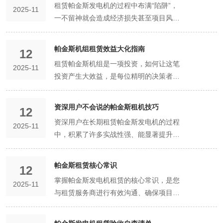
租赁帕金斯发电机的过程中布满“陷阱”，
2025-11
其“行”——深入考察专业能力 听其“言”：
一不留神就会造成经济损失甚至项目风
初次接触时，注意观察对方销售或工程师
险。本攻略旨在全面解析这些常见“坑
的沟通方式。一个靠谱的服务商，不会急
点”，并为您提供具体的“避坑”策略。 第一
于报价，而是会先详细询问您的具体需
帕金斯机组租赁效益大化指南
12
大坑：价格陷阱——低价诱惑，后续加价
求：总负载大小及类型（特别是大功率电
租赁帕金斯机组是一项投资，如何让这笔
2025-11
坑点描述： 某些不良商家以远低于市场价
机）、使用环境（室内/户外、对噪音要
投资产生大效益，是每位精明的决策者关
的日租金吸引客户，但在合同中对运输、
求）、预计运行时间、是否需要并机等。
心的问题。效益大化不仅指租金低，更意
吊装、安装、调试、油料等费用含糊其
他们会根据您的描述，提供专业的功率选
味着通过精细化管理，实现总体拥有成本
辞。等机组到场后，再以各种名目收取高
资深用户不会说的帕金斯租机技巧
型建议和现场实施方案。反之，如果对方
12
低和供电保障价值高。 一、精准选型：从
额附加费，终总价反而更高。 避坑策略：
不问细节就直接报低价，则需警惕。 观
资深用户在长期租赁帕金斯发电机的过程
2025-11
源头上实现经济效益大化 功率的黄金分割
追求“全包价”： 要求对方提供一份明细报
其“行”： 要求对方提供 “针对性方案” 而不
中，积累了许多实战性强、能显著提升体
点： 让机组在70%-80%负载下运行。功
价，确保总价包含机组租金、运输、吊
仅仅是一张报价单。方案中应包含推荐的
验和效率的“软技巧”。这些技巧往往不会
率选得过大，虽然安全，但租金和油耗都
装、安装、调试、回收等所有服务费用。
机组型号、技术参数、现场布置示意图、
写在明面上，现在为您一一揭秘。 技巧
会偏高；功率过小，则风险巨大。精准计
帕金斯租赁核心常识
明确油料责任： 事先约定油料由谁提供、
12
电缆敷设建议等。此外，大胆地提出 “现
一：巧用“试机”作为终极考核 在终签约
算负载，找到这个“黄金点”，是效益大化
按什么标准结算（通常是交付时满油，归
掌握帕金斯发电机租赁的核心常识，是您
场勘察” 的请求。对于复杂的工地或活动
2025-11
前，您可以向意向中的2-3家供应商提出
的第一步。 租期策略： 如果您能较为准
还时加满，或按实际用量市价结算）。 对
与租赁服务商进行有效沟通、确保项目顺
场地，专业公司通常会乐于提供免费的现
一个“特殊”要求：“请对一台符合我功率需
确地预估使用时间，应争取更优惠的包周
比多家： 对比3-5家正规公司的“全包”报
利的基础。这些常识涵盖了技术、合同和
场勘察服务，以评估可行性，这本身就是
求的帕金斯机组进行一次现场带负载试
价或包月价。长期租赁的日均租金远低于
价，对远低于平均水平的报价保持高度警
运营等多个维度。 常识一：功率的“真实
其专业性和诚意的体现。 第二招：验
机，我们可以支付合理的试机费用。” 目