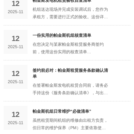
帕金斯发电机租赁验收自查清单
短期日租。同时，与供应商建立长期合作
12
惕。 第二大坑：功率陷阱——小马拉大
面目”——kVA与kW的区别 kVA（千伏
其“器”，核其“案”——实地验证设备与案例
的： 这不仅是测试机组性能，更是对供应
关系，往往能获得更优惠的价格和更优先
机组送达现场并完成安装调试后，您作为
车，后患无穷 坑点描述： 为促成交易，
2025-11
安）： 视在功率，包含了有功功率和无功
验其“器”： 如果条件允许，请求参观服务
商综合能力的终极考核。 考核设备： 直
的服务。 二、精细运营：在过程中控制成
承租方，需要进行正式的验收。这份详尽
一些销售员会建议您选择“刚好够用”的功
功率。 kW（千瓦）： 有功功率，是真正
商的设备仓库。重点关注以下几点： 设备
接检验机组的启动、运行、噪音、排放状
本与风险 负载管理： 避免机组长期低负
的《验收自查清单》将帮助您系统、全面
率，而忽略感性负载的启动电流和必要的
做功、驱动设备的功率。 核心关系： kW
状况： 机组是否整洁，存放是否规范？能
况。 考核人员： 观察前来试机的技术人
载（
地完成检查，确保收到的是一台符合合同
功率余量。导致机组在实际使用中频繁跳
= kVA × 功率因数（PF）。柴油发电机的
一份实用的帕金斯机组核查清单
否提供特定机组的保养记录和运行小时
员是否专业、操作是否规范。 考核响应：
12
约定、状态良好的设备。 一、文件与外观
闸、无法启动大设备，甚至因长期过载而
功率因数通常为0.8。因此，一台500kVA
数？ 品牌纯度： 确认是否为真正的帕金
看对方是否愿意且有能力快速组织这次试
在您决定与某家帕金斯租赁服务商签约
2025-11
检查 [ ] 核对铭牌信息： 检查机组机身铭
早期磨损。 避坑策略： 提供详细负载清
的发电机，其能承载的有功功率约为
斯（Perkins）原装发动机或与知名发电机
机。 效果： 愿意且能高效、专业完成试
前，使用这份实用的核查清单
牌，确认型号、功率（kVA/kW）、出厂编
单： 将用电设备的名称、数量、额定功
400kW。在计算负载时，务必以kW为
品牌（如斯坦福、利莱森玛）的配套机
机的服务商，通常实力强劲、对设备有信
（Checklist）对其资质、设备和服务进行
号等与合同约定一致。 [ ] 清点随机物品：
率、特别是带电动机的设备标注清楚，交
准，避免误解。 常识二：运行方式的“身
组，避免拼装或贴牌机。 库存深度： 是
心，是可靠的合作伙伴。这笔小小的投
系统性评估，可以有效降低决策风险。 公
根据合同或清单，清点工具包、备件（如
签约前必对：帕金斯租赁服务条款确认清
由租赁公司工程师计算。 坚守“余量”原
份界定”——备用与常用 备用功率： 仅用
12
否有充足的备用机组和常用配件库存，这
入，能帮您避开大坑。 技巧二：在合同中
司资质与口碑核查 [ ] 营业执照： 确认其
单
三滤）、操作手册等是否齐全。 [ ] 外观检
则： 坚持在计算出的总功率上预留
于电网中断期间的紧急供电，每年运行时
反映了其应急响应能力。 核其“案”： 要求
植入“性能奖励条款” 常规合同只约定故障
2025-11
为合法注册的公司，经营范围包含发电设
查： [ ] 机组外观有无在运输过程中造成的
在签署帕金斯发电机租赁合同前，请务必
20%-30%的余量。确保机组在70%-80%
间有限（通常100分贝），无防护。仅适
服务商提供过往的服务案例，特别是与您
处理，较为被动。您可以尝试与供应商协
备租赁或相关服务。 [ ] 成立时间： 优先
明显磕碰、划伤、变形。 [ ] 静音机组箱体
手持这份《服务条款确认清单》，与出租
负载下运行，这是经济高效的状态。 合同
用于偏远、对噪音无要求的野外工地。 静
行业类似或规模相当的成功案例。真实的
商，加入一条 “性能奖励条款”。 内容示
考虑成立3年以上的公司，通常运营更稳
是否完好，门锁是否正常。 [ ] 轮胎（如为
方逐条核对，并将双方确认的结果明确写
注明功率： 在合同中写明机组的有功功率
音式机组： 带静音音箱，将噪音降至65-
现场照片、客户评价（可要求提供客户联
例： “在租赁期内，若该机组无任何故障
定，经验更丰富。 [ ] 实地探访/视频看
拖车式）气压是否正常，有无严重磨损。
入合同附件或正文。这是保障您权益关键
（kW）和备用功率（kVA），避免纠纷。
75分贝（图书馆级别），并防雨防尘。是
系方式进行背对背核实）是其实力的好证
停机记录，且平均油耗低于[某个双方认可
帕金斯机组日常维护“必做清单”
仓： 是否愿意让您参观其设备仓库？仓库
12
[ ] 泄漏检查： 检查发动机底部、油管、水
的一步。 一、费用与支付条款 [ ] 总费用
第三大坑：设备陷阱——老旧残次机，冒
用于城市、居民区、展会、医院的唯一选
明。 第三招：审其“约”，问其“援”——细
的合理值]，我方将在尾款之外支付一定额
的整洁度、设备存放规范性反映了其管理
虽然租赁期间机组的维修由出租方负责，
箱接口等处有无油渍、水渍，确保无泄
2025-11
构成： 确认合同总价已包含：机组租金、
充九成新 坑点描述： 将运行了数千小
择。租金虽高，但这是满足环保和社区要
究合同与售后条款 审其“约”： 拿到合同草
度的性能奖金。” 目的： 这将供应商的利
水平。 [ ] 案例与口碑： [ ] 要求提供2-3个
但日常的维护保养（PM）主要依靠使用
漏。 二、静态检查（开机前） [ ] 油液检
运输费、吊装费（含吊车费）、安装调试
时、缺乏保养的老旧机组，通过简单清洗
求的必要成本。 常识四：合同的“生命
案后，不要只看价格。逐字逐句审阅以下
益与您的利益深度绑定。激励他们提供好