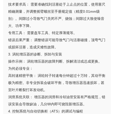
技术要求高： 需要准确找到活塞处于上止点的位置，使用塞尺
精确测量，并调整摇臂螺丝至手册规定值（精度0.01mm级
别）。间隙过小导致气门关闭不严、烧蚀；间隙过大致使噪音
大、功率下降。
专用工具： 需要盘车工具、特定厚薄规等。
错误后果严重： 调整错误可能导致气门与活塞碰撞，顶弯气门
或损坏活塞，造成灾难性故障。
3. 涡轮增压器的诊断、拆卸与安装
操作示例： 涡轮增压器的故障判断、拆解清洁或总成更换。
为何必须专业：
高转速精密平衡： 涡轮转子转速每分钟超过十万转，其动平衡
极为精密。非专业拆装会破坏平衡，导致增压器迅速损坏，甚
至叶片断裂打坏发动机。
润滑系统关联： 增压器的润滑和冷却油管安装有严格规范，错
误安装会导致缺油，几分钟内即可烧毁新增压器。
4. 控制系统与自动切换柜（ATS）的调试与编程