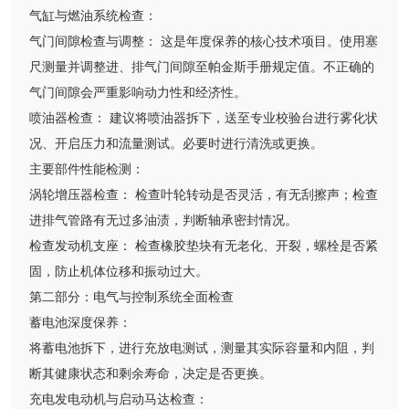
气缸与燃油系统检查：
气门间隙检查与调整： 这是年度保养的核心技术项目。使用塞
尺测量并调整进、排气门间隙至帕金斯手册规定值。不正确的
气门间隙会严重影响动力性和经济性。
喷油器检查： 建议将喷油器拆下，送至专业校验台进行雾化状
况、开启压力和流量测试。必要时进行清洗或更换。
主要部件性能检测：
涡轮增压器检查： 检查叶轮转动是否灵活，有无刮擦声；检查
进排气管路有无过多油渍，判断轴承密封情况。
检查发动机支座： 检查橡胶垫块有无老化、开裂，螺栓是否紧
固，防止机体位移和振动过大。
第二部分：电气与控制系统全面检查
蓄电池深度保养：
将蓄电池拆下，进行充放电测试，测量其实际容量和内阻，判
断其健康状态和剩余寿命，决定是否更换。
充电发电动机与启动马达检查：