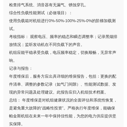
检查排气系统、消音器有无漏气、锈蚀穿孔。
综合性负载性能测试（必做项目）：
使用负载箱对机组进行0%-50%-100%-25%-0%的阶梯加载测
试。
考核指标： 观察电压、频率的稳态和瞬态调整率；记录黑烟排
放情况；监听发动机在不同负载下的声音。
机组应能平稳承受负载，电压频率稳定，切换顺畅，无异常声
响。
记录与报告：
年度维保后，服务方应出具详细的维保报告，包括：更换的配
件清单、调整的参数记录（如气门间隙）、性能测试数据、发
现的异常问题及处理建议。此报告应归入机组技术档案。
总结： 年度维保是对机组健康状况的全面评估和系统性恢复，
是避免重大故障的“战略性投资”。严格执行年度维保，能确保
帕金斯机组在未来一年中保持佳性能，为您的电力供应提供坚
实保障。